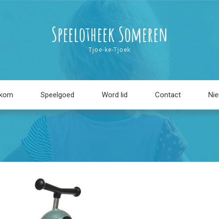
Speelotheek Someren
Tjoe-ke-Tjoek
lkom
Speelgoed
Word lid
Contact
Ni