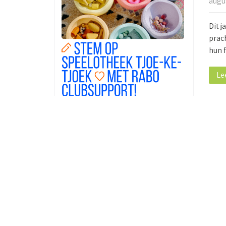
augu
Dit 
prac
hun 
Le