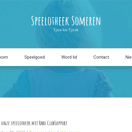
Speelotheek Someren
Tjoe-ke-Tjoek
lkom
Speelgoed
Word lid
Contact
Ni
 onze speelotheek met Rabo ClubSupport