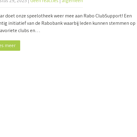
stus 29, 2025
|
Geen reacties
|
algemeen
jaar doet onze speelotheek weer mee aan Rabo ClubSupport! Een
htig initiatief van de Rabobank waarbij leden kunnen stemmen op
favoriete clubs en…
es meer