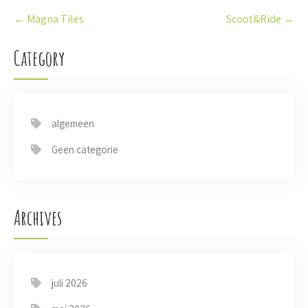
P
←
Magna Tiles
Scoot&Ride
→
o
s
t
Category
n
a
v
i
algemeen
g
a
Geen categorie
t
i
o
n
Archives
juli 2026