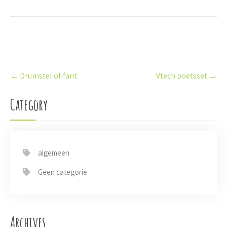
P
←
Drumstel olifant
Vtech poetsset
→
o
s
t
Category
n
a
v
i
algemeen
g
a
Geen categorie
t
i
o
n
Archives