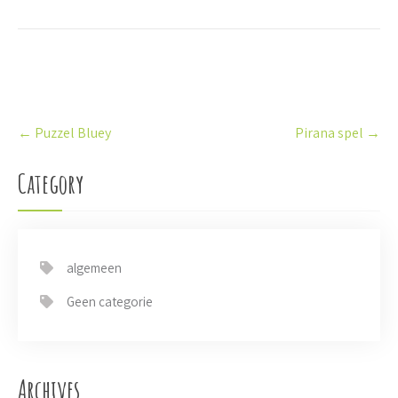
P
←
Puzzel Bluey
Pirana spel
→
o
s
t
Category
n
a
v
i
algemeen
g
a
Geen categorie
t
i
o
n
Archives