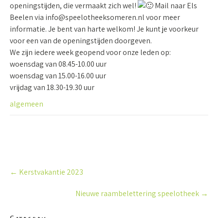
openingstijden, die vermaakt zich wel!
Mail naar Els
Beelen via info@speelotheeksomeren.nl voor meer
informatie. Je bent van harte welkom! Je kunt je voorkeur
voor een van de openingstijden doorgeven.
We zijn iedere week geopend voor onze leden op:
woensdag van 08.45-10.00 uur
woensdag van 15.00-16.00 uur
vrijdag van 18.30-19.30 uur
algemeen
P
←
Kerstvakantie 2023
o
s
Nieuwe raambelettering speelotheek
→
t
n
a