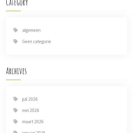
Category
v
i
g
a
t
algemeen
i
Geen categorie
o
n
Archives
juli 2026
mei 2026
maart 2026
januari 2026