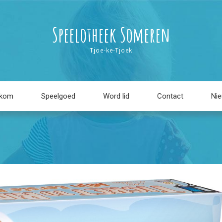
Speelotheek Someren
Tjoe-ke-Tjoek
lkom
Speelgoed
Word lid
Contact
Ni