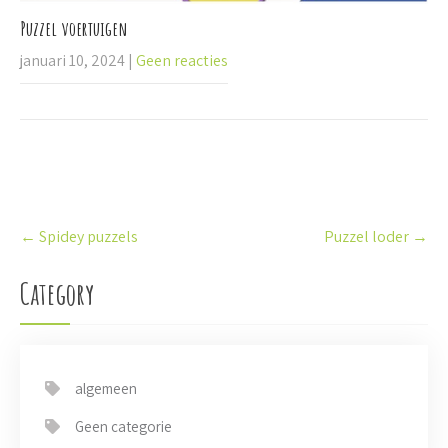
Puzzel voertuigen
januari 10, 2024
|
Geen reacties
P
←
Spidey puzzels
Puzzel loder
→
o
s
t
Category
n
a
v
i
algemeen
g
a
Geen categorie
t