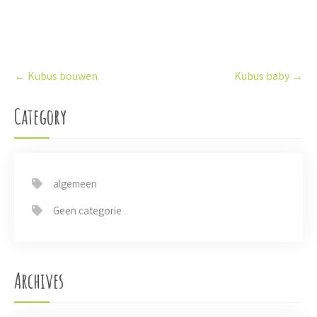
P
←
Kubus bouwen
Kubus baby
→
o
s
t
Category
n
a
v
i
algemeen
g
a
Geen categorie
t
i
o
n
Archives