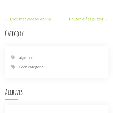
P
←
Loco met Woezel en Pip
Houten elfjes puzzel
→
o
s
t
Category
n
a
v
i
algemeen
g
a
Geen categorie
t
i
o
n
Archives