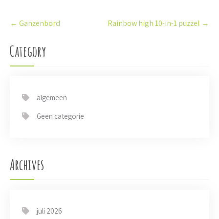
P
←
Ganzenbord
Rainbow high 10-in-1 puzzel
→
o
s
t
Category
n
a
v
i
algemeen
g
a
Geen categorie
t
i
o
n
Archives
juli 2026