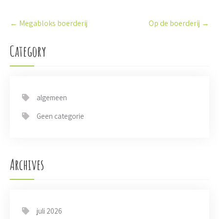
P
←
Megabloks boerderij
Op de boerderij
→
o
s
t
Category
n
a
v
i
algemeen
g
a
Geen categorie
t
i
o
n
Archives
juli 2026