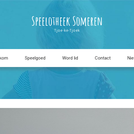
Speelotheek Someren
Tjoe-ke-Tjoek
lkom
Speelgoed
Word lid
Contact
Ni