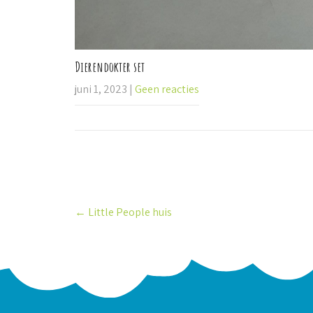
Dierendokter set
juni 1, 2023
|
Geen reacties
P
←
Little People huis
o
s
t
n
a
v
i